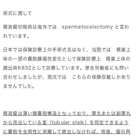
術式に関して
精液瘤切除術は海外では spermatocelectomy と言わ
れています。
日本では保険診療上の手術式名はなく、当院では 精巣上
体の一部の嚢胞腫瘍性変化として保険診療上 精巣上体の
摘出術K832として診療しています。厚生労働省にも問い
合わせしましたが、現況では こちらの保険収載しかあり
ませんでした。
精液瘤は薄い膜嚢胞構造となっており、睾丸または副睾丸
から流出している茎（tubular stalk）を同定できるよう
に嚢胞を全周性に剥離して摘出しなければ、術後、瘤の再