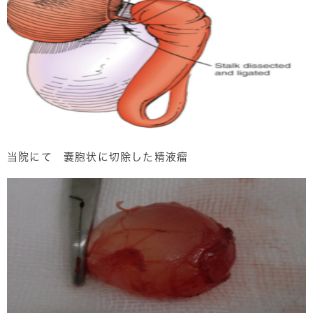
当院にて 嚢胞状に切除した精液瘤