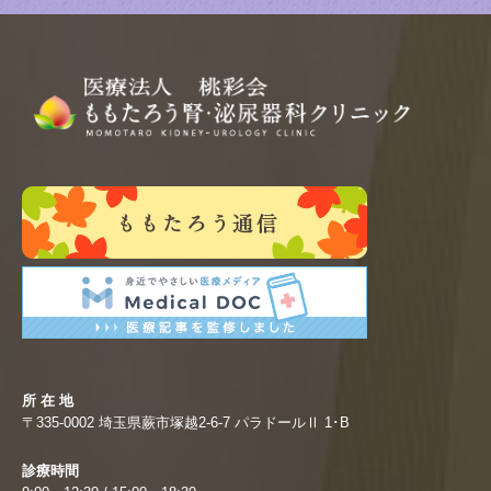
所 在 地
〒335-0002 埼玉県蕨市塚越2-6-7 パラドールⅡ 1･B
診療時間