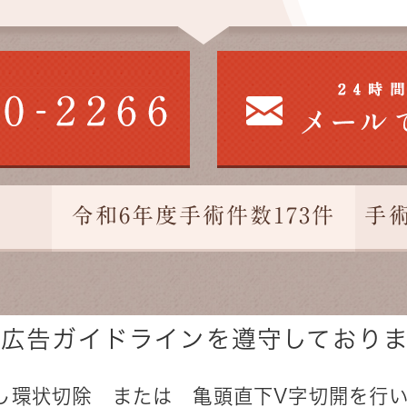
令和6年度手術件数173件
手
療広告ガイドラインを遵守しておりま
状切除 または 亀頭直下V字切開を行い