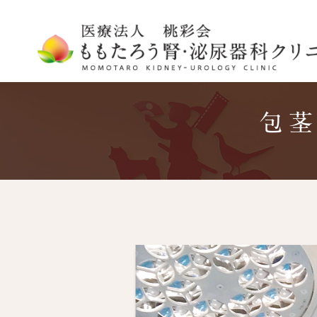
包茎
医院紹介
腎臓・泌尿器科
アクセス・診療
内科