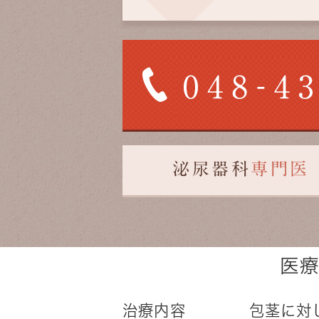
泌尿器科
専門医
医
治療内容 包茎に対し環