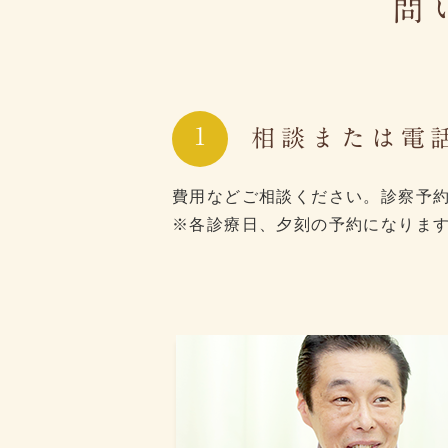
問
1
相談または電
費用などご相談ください。診察予
※各診療日、夕刻の予約になりま