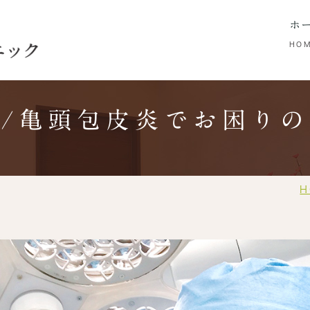
ホ
HO
/亀頭包皮炎でお困り
時間
男性皮膚科・メンズスキンケア
院長紹介
検査
H