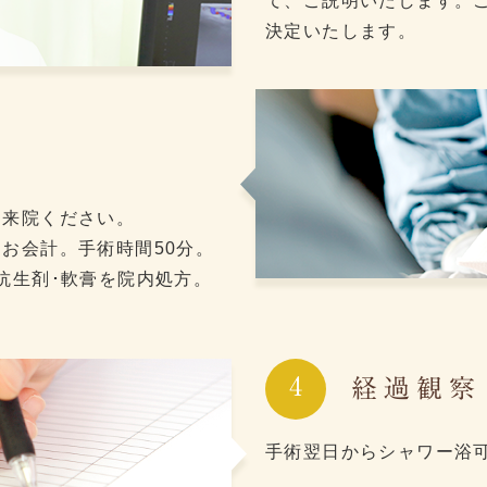
て、ご説明いたします。
決定いたします。
御来院ください。
お会計。手術時間50分。
抗生剤･軟膏を院内処方。
4
経過観察
手術翌日からシャワー浴