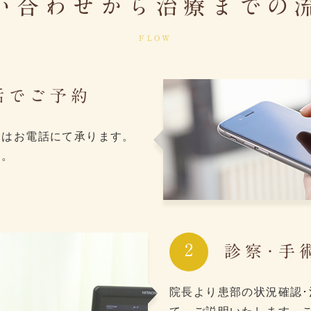
い合わせから治療までの
FLOW
話でご予約
約はお電話にて承ります。
す。
2
診察･手
院長より患部の状況確認･